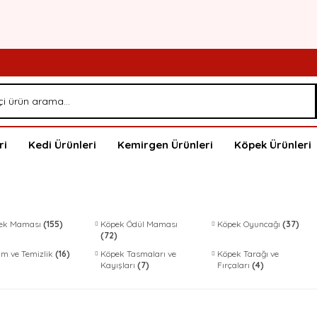
ri
Kedi Ürünleri
Kemirgen Ürünleri
Köpek Ürünleri
ek Maması
(155)
Köpek Ödül Maması
Köpek Oyuncağı
(37)
(72)
ım ve Temizlik
(16)
Köpek Tasmaları ve
Köpek Tarağı ve
Kayışları
(7)
Fırçaları
(4)