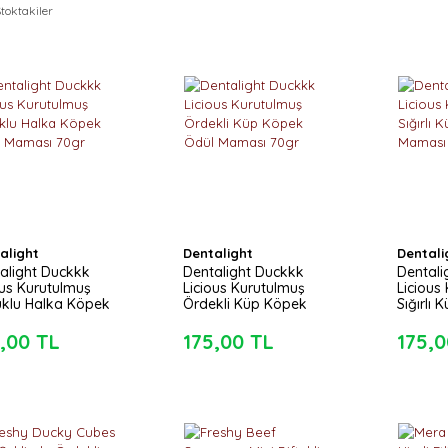
toktakiler
alight
Dentalight
Dentali
alight Duckkk
Dentalight Duckkk
Dentali
ous Kurutulmuş
Licious Kurutulmuş
Licious
klu Halka Köpek
Ördekli Küp Köpek
Sığırlı
 Maması 70gr
Ödül Maması 70gr
Maması
,00 TL
175,00 TL
175,0