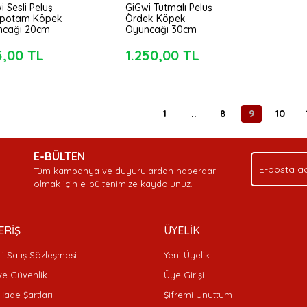
i Sesli Peluş
GiGwi Tutmalı Peluş
opotam Köpek
Ördek Köpek
ncağı 20cm
Oyuncağı 30cm
5,00 TL
1.250,00 TL
1
..
8
9
10
E-BÜLTEN
Tüm kampanya ve duyurulardan haberdar
olmak için e-bültenimize kaydolunuz.
ERİŞ
ÜYELİK
i Satış Sözleşmesi
Yeni Üyelik
 ve Güvenlik
Üye Girişi
 İade Şartları
Şifremi Unuttum