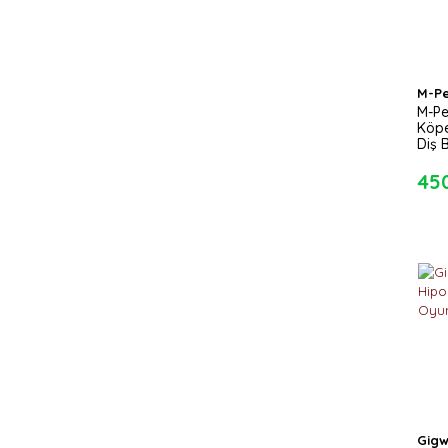
M-Pe
M-Pe
Köpe
Diş 
45
Gigw