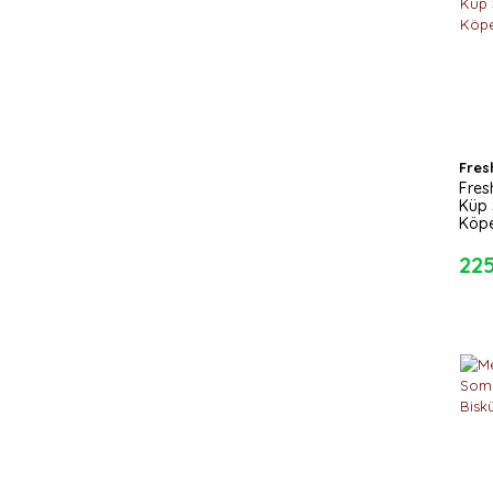
Fres
Fres
Küp 
Köpe
22