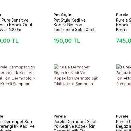
a
Pet Style
Purele
 Pure Sensitive
Pet Style Kedi ve
Purele 
onlu Köpek Ödül
Köpek Biberon
Köpek 
üvisi 600 Gr
Temizleme Seti 50 ml.
Kremi
0,00 TL
150,00 TL
745,
le
Purele
Purele
le Dermapet Sarı
Purele Dermapet Siyah
Purele
erengi Irk Kedi Ve
Irk Kedi Ve Köpek İçin
Beyaz I