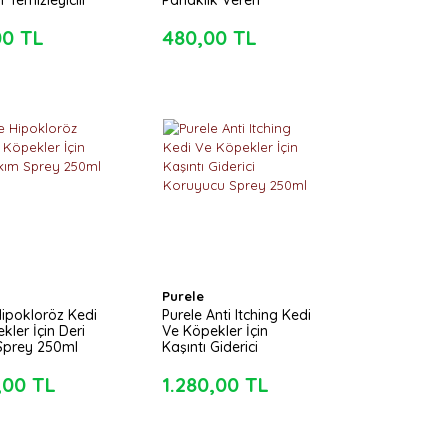
f Temizleyicili
Parlaklık Veren
an
Şampuan
00 TL
480,00 TL
Purele
Hipokloröz Kedi
Purele Anti Itching Kedi
kler İçin Deri
Ve Köpekler İçin
Sprey 250ml
Kaşıntı Giderici
Koruyucu Sprey 250ml
,00 TL
1.280,00 TL