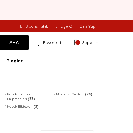
Sipariş Takibi
Üye Ol
Giriş Yap
ARA
Favorilerim
Sepetim
Bloglar
Köpek Taşıma
Mama ve Su Kabı
(24)
Ekipmanları
(33)
Köpek Elbiseleri
(3)