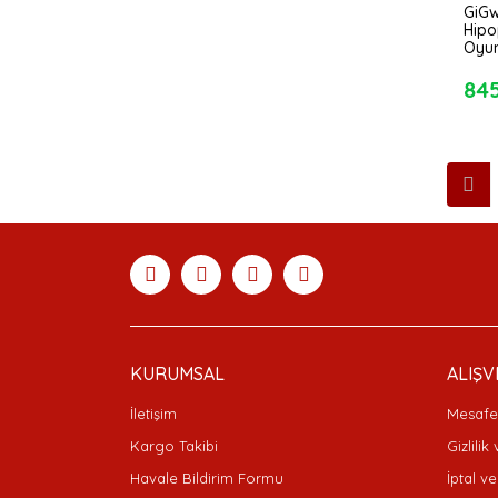
GiGw
Hip
Oyu
84
KURUMSAL
ALIŞV
İletişim
Mesafel
Kargo Takibi
Gizlilik
Havale Bildirim Formu
İptal ve