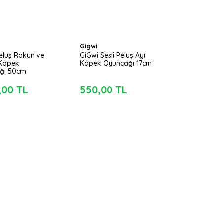
Gigwi
eluş Rakun ve
GiGwi Sesli Peluş Ayı
 Köpek
Köpek Oyuncağı 17cm
ğı 50cm
,00 TL
550,00 TL