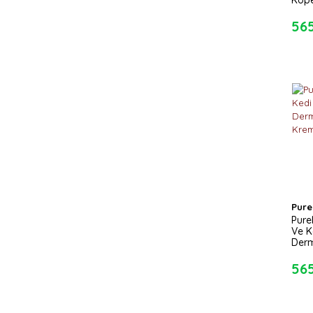
Köpe
Derm
Kre
56
Pure
Pure
Ve K
Derm
Kre
56