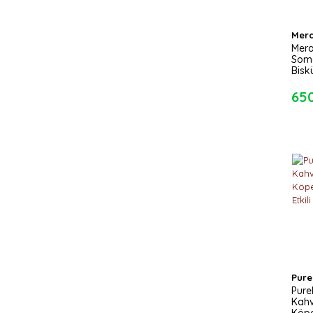
Mer
Mera
Som
Bisk
65
Pure
Pure
Kahv