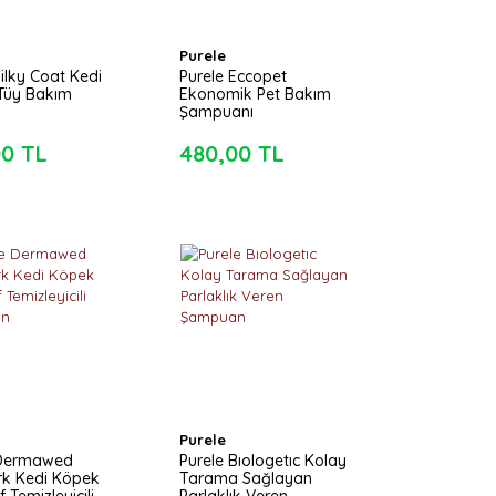
Purele
Silky Coat Kedi
Purele Eccopet
Tüy Bakım
Ekonomik Pet Bakım
Şampuanı
00 TL
480,00 TL
Purele
 Dermawed
Purele Bıologetıc Kolay
rk Kedi Köpek
Tarama Sağlayan