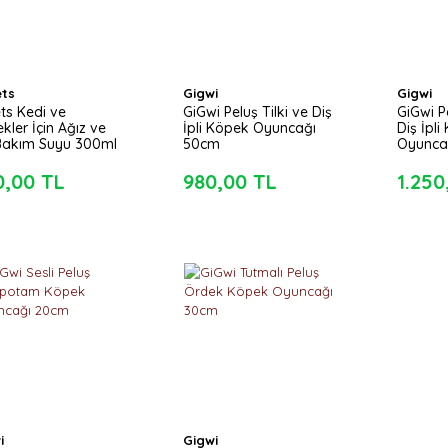
ts
Gigwi
Gigwi
ts Kedi ve
GiGwi Peluş Tilki ve Diş
GiGwi P
kler İçin Ağız ve
İpli Köpek Oyuncağı
Diş İpli
Bakım Suyu 300ml
50cm
Oyunca
0,00 TL
980,00 TL
1.250
i
Gigwi