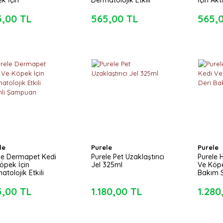
k İçin
Dermatolojik Etkili
İçin Akti
atolojik Etkili
Kremli Şampuan
Şampu
mli Şampuan
5,00 TL
565,00 TL
565,
le
Purele
Purele
le Dermapet Kedi
Purele Pet Uzaklaştırıcı
Purele 
öpek İçin
Jel 325ml
Ve Köpe
atolojik Etkili
Bakım 
mli Şampuan
5,00 TL
1.180,00 TL
1.280