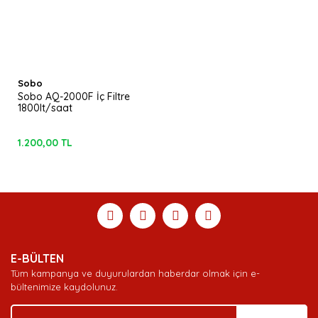
Sobo
Sobo AQ-2000F İç Filtre
1800lt/saat
1.200,00 TL
E-BÜLTEN
Tüm kampanya ve duyurulardan haberdar olmak için e-
bültenimize kaydolunuz.