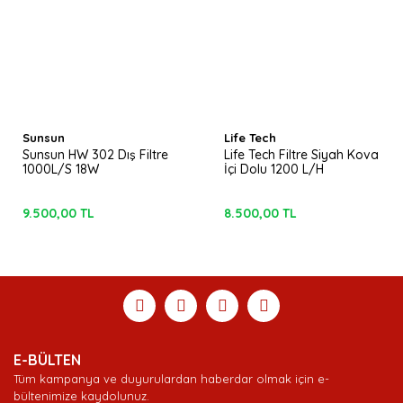
Sunsun
Life Tech
Sunsun HW 302 Dış Filtre
Life Tech Filtre Siyah Kova
1000L/S 18W
İçi Dolu 1200 L/H
9.500,00 TL
8.500,00 TL
E-BÜLTEN
Tüm kampanya ve duyurulardan haberdar olmak için e-
bültenimize kaydolunuz.