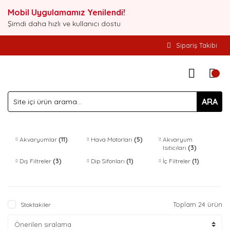
Mobil Uygulamamız Yenilendi!
Şimdi daha hızlı ve kullanıcı dostu
Sipariş Takibi
ARA
Akvaryumlar
(11)
Hava Motorları
(5)
Akvaryum
Isıtıcıları
(3)
Dış Filtreler
(3)
Dip Sifonları
(1)
İç Filtreler
(1)
Toplam 24 ürün
Stoktakiler