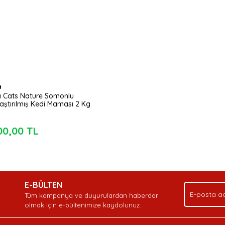
a
 Cats Nature Somonlu
rlaştırılmış Kedi Maması 2 Kg
00,00 TL
E-BÜLTEN
Tüm kampanya ve duyurulardan haberdar
olmak için e-bültenimize kaydolunuz.