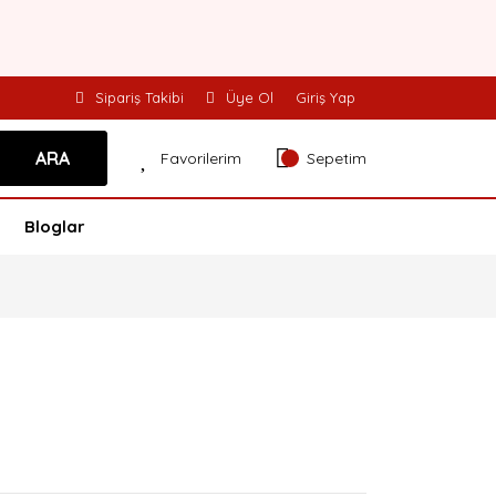
Sipariş Takibi
Üye Ol
Giriş Yap
ARA
Favorilerim
Sepetim
Bloglar