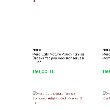
Mera
Mer
Mera Cats Nature Pouch Tahılsız
Mera
Ördekli Yetişkin Kedi Konservesi
Mama
85 gr
160,00 TL
160