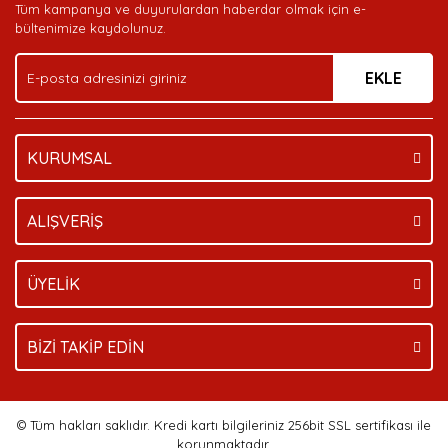
Tüm kampanya ve duyurulardan haberdar olmak için e-
Ürün bilgilerinde hatalar bulunuyor.
bültenimize kaydolunuz.
Ürün fiyatı diğer sitelerden daha pahalı.
EKLE
Bu ürüne benzer farklı alternatifler olmalı.
KURUMSAL
Gönder
ALIŞVERİŞ
ÜYELİK
BİZİ TAKİP EDİN
© Tüm hakları saklıdır. Kredi kartı bilgileriniz 256bit SSL sertifikası ile
korunmaktadır.