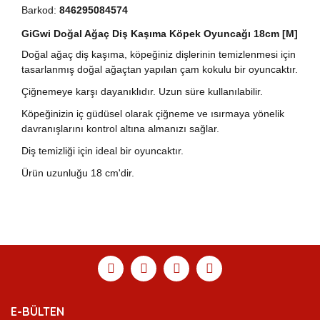
Barkod:
846295084574
GiGwi Doğal Ağaç Diş Kaşıma Köpek Oyuncağı 18cm [M]
Doğal ağaç diş kaşıma, köpeğiniz dişlerinin temizlenmesi için
tasarlanmış doğal ağaçtan yapılan çam kokulu bir oyuncaktır.
Çiğnemeye karşı dayanıklıdır. Uzun süre kullanılabilir.
Köpeğinizin iç güdüsel olarak çiğneme ve ısırmaya yönelik
davranışlarını kontrol altına almanızı sağlar.
Diş temizliği için ideal bir oyuncaktır.
Ürün uzunluğu 18 cm'dir.
Bu ürünün fiyat bilgisi, resim, ürün açıklamalarında ve
diğer konularda yetersiz gördüğünüz noktaları öneri
Bu ürüne ilk yorumu siz yapın!
Ürün hakkında henüz soru sorulmamış.
Sitemize ilk yorumu siz yapın!
formunu kullanarak tarafımıza iletebilirsiniz.
Görüş ve önerileriniz için teşekkür ederiz.
Yorum Yaz
Soru Sor
Deneyimini Paylaş
Ürün resmi kalitesiz, bozuk veya görüntülenemiyor.
E-BÜLTEN
Ürün açıklamasında eksik bilgiler bulunuyor.