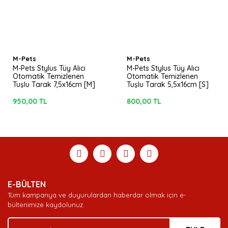
M-Pets
M-Pets
M-Pets Stylus Tüy Alıcı
M-Pets Stylus Tüy Alıcı
Otomatik Temizlenen
Otomatik Temizlenen
Tuşlu Tarak 7,5x16cm [M]
Tuşlu Tarak 5,5x16cm [S]
950,00 TL
800,00 TL
E-BÜLTEN
Tüm kampanya ve duyurulardan haberdar olmak için e-
bültenimize kaydolunuz.