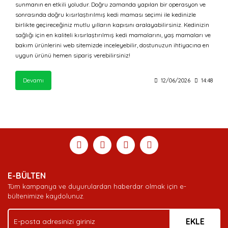
sunmanın en etkili yoludur. Doğru zamanda yapılan bir operasyon ve
sonrasında doğru kısırlaştırılmış kedi maması seçimi ile kedinizle
birlikte geçireceğiniz mutlu yılların kapısını aralayabilirsiniz. Kedinizin
sağlığı için en kaliteli kısırlaştırılmış kedi mamalarını, yaş mamaları ve
bakım ürünlerini web sitemizde inceleyebilir, dostunuzun ihtiyacına en
uygun ürünü hemen sipariş verebilirsiniz!
Devamı
12/06/2026
14:48
E-BÜLTEN
Tüm kampanya ve duyurulardan haberdar olmak için e-
bültenimize kaydolunuz.
EKLE