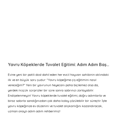
Yavru Köpeklerde Tuvalet Eğitimi: Adım Adım Başarı Rehberi
Evine yeni bir patili dost dahil eden her evcil hayvan sahibinin aklındaki
ilk ve en büyük soru şudur: "Yavru köpeğime çiş eğitimini nasıl
vereceğim?" Yeni bir yavrunun heyecanı paha biçilemez olsa da,
yerdeki küçük sürprizler bir süre sonra sabrınızı zorlayabilir.
Endişelenmeyin! Yavru köpeklerde tuvalet eğitimi, doğru adımlarla ve
biraz sabırla sandığınızdan çok daha kolay çözülebilir bir süreçtir. İşte
yavru köpeğinize ev düzenini ve tuvalet alışkanlığını kazandıracak,
uzman onaylı adım adım rehberimiz!