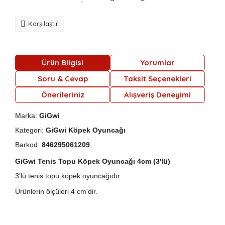
Karşılaştır
Ürün Bilgisi
Yorumlar
Soru & Cevap
Taksit Seçenekleri
Önerileriniz
Alışveriş Deneyimi
Marka:
GiGwi
Kategori:
GiGwi Köpek Oyuncağı
Barkod:
846295061209
GiGwi Tenis Topu Köpek Oyuncağı 4cm (3'lü)
3'lü tenis topu köpek oyuncağıdır.
Ürünlerin ölçüleri 4 cm'dir.
Bu ürünün fiyat bilgisi, resim, ürün açıklamalarında ve