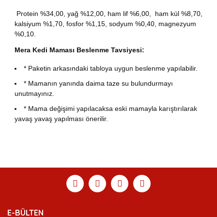
Protein %34,00, yağ %12,00, ham lif %6,00, ham kül %8,70,
kalsiyum %1,70, fosfor %1,15, sodyum %0,40, magnezyum
%0,10.
Mera Kedi Maması Beslenme Tavsiyesi:
* Paketin arkasındaki tabloya uygun beslenme yapılabilir.
* Mamanın yanında daima taze su bulundurmayı
unutmayınız.
* Mama değişimi yapılacaksa eski mamayla karıştırılarak
yavaş yavaş yapılması önerilir.
Bu ürünün fiyat bilgisi, resim, ürün açıklamalarında ve
diğer konularda yetersiz gördüğünüz noktaları öneri
Bu ürüne ilk yorumu siz yapın!
Ürün hakkında henüz soru sorulmamış.
Sitemize ilk yorumu siz yapın!
formunu kullanarak tarafımıza iletebilirsiniz.
Görüş ve önerileriniz için teşekkür ederiz.
Yorum Yaz
Soru Sor
Deneyimini Paylaş
Ürün resmi kalitesiz, bozuk veya görüntülenemiyor.
E-BÜLTEN
Ürün açıklamasında eksik bilgiler bulunuyor.