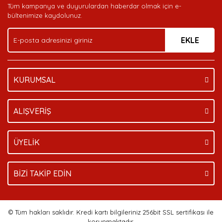
Tüm kampanya ve duyurulardan haberdar olmak için e-
Ürün bilgilerinde hatalar bulunuyor.
bültenimize kaydolunuz.
Ürün fiyatı diğer sitelerden daha pahalı.
EKLE
Bu ürüne benzer farklı alternatifler olmalı.
KURUMSAL
Gönder
ALIŞVERİŞ
ÜYELİK
BİZİ TAKİP EDİN
© Tüm hakları saklıdır. Kredi kartı bilgileriniz 256bit SSL sertifikası ile
korunmaktadır.