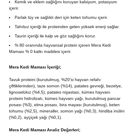
Kemik ve eklem sağlığını koruyan kalsiyum, potasyum
içerir.
Parlak tüy ve sağlıklı deri için keten tohumu içerir.
Tahılsız içeriği ile proteinden gelen yüksek enerji sağlar.
Taurin içeriği ile kalp ve göz sağlığını korur.
% 80 oranında hayvansal protein içeren Mera Kedi
Maması % 0 katkı maddesi içerir.
Mera Kedi Maması İçeriği;
Tavuk proteini (kurutulmuş, %20'si hayvan refahı
çiftliklerinden), taze somon (%14), patates gevreği, bezelye,
lignoselüloz (%4,5), patates nişastası, kümes hayvanı
proteini hidrolizatı, kümes hayvanı yağı, kurutulmuş pancar
posası (%3), elma posası, bira mayası (kurutulmuş), keten
tohumu (%2,5), mineraller, somon yağı (%0,3), hindiba inülini
(%0,2), ayçiçek yağı (%0,1).
Mera Kedi Maması Analiz Değerleri;