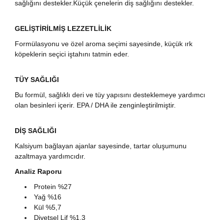
sağlığını destekler.Küçük çenelerin diş sağlığını destekler.
GELİŞTİRİLMİŞ LEZZETLİLİK
Formülasyonu ve özel aroma seçimi sayesinde, küçük ırk
köpeklerin seçici iştahını tatmin eder.
TÜY SAĞLIĞI
Bu formül, sağlıklı deri ve tüy yapısını desteklemeye yardımcı
olan besinleri içerir. EPA / DHA ile zenginleştirilmiştir.
DİŞ SAĞLIĞI
Kalsiyum bağlayan ajanlar sayesinde, tartar oluşumunu
azaltmaya yardımcıdır.
Analiz Raporu
Protein %27
Yağ %16
Kül %5,7
Diyetsel Lif %1,3