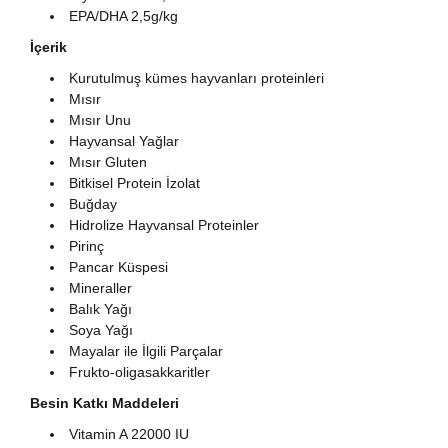
EPA/DHA 2,5g/kg
İçerik
Kurutulmuş kümes hayvanları proteinleri
Mısır
Mısır Unu
Hayvansal Yağlar
Mısır Gluten
Bitkisel Protein İzolat
Buğday
Hidrolize Hayvansal Proteinler
Pirinç
Pancar Küspesi
Mineraller
Balık Yağı
Soya Yağı
Mayalar ile İlgili Parçalar
Frukto-oligasakkaritler
Besin Katkı Maddeleri
Vitamin A 22000 IU