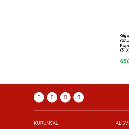
Gigw
GiGw
Köp
(3'lü
65
KURUMSAL
ALIŞV