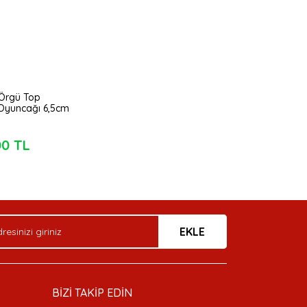
Örgü Top
Oyuncağı 6,5cm
)
00 TL
EKLE
BİZİ TAKİP EDİN