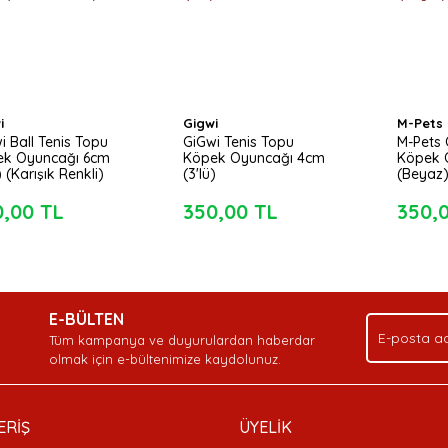
i
Gigwi
M-Pets
i Ball Tenis Topu
GiGwi Tenis Topu
M-Pets 
ek Oyuncağı 6cm
Köpek Oyuncağı 4cm
Köpek 
) (Karışık Renkli)
(3'lü)
(Beyaz
0,00 TL
350,00 TL
350,
E-BÜLTEN
Tüm kampanya ve duyurulardan haberdar
olmak için e-bültenimize kaydolunuz.
ERİŞ
ÜYELİK