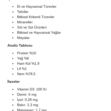
Et ve Hayvansal Türevler
Tahıllar
Bitkisel Kökenli Türevler
Minareller
Süt ve Süt Ürünleri
Bitkisel ve Hayvansal Yağlar
Mayalar
Analiz Tablosu
Protein %10
Yağ %6
Ham Kül %1,9
Lif %1
Nem %78,5
İlaveler
Vitamin D3: 100 IU
Demir: 6 mg
İyot: 0,28 mg
Bakır: 2,3 mg
Manganez: 1,7 mg