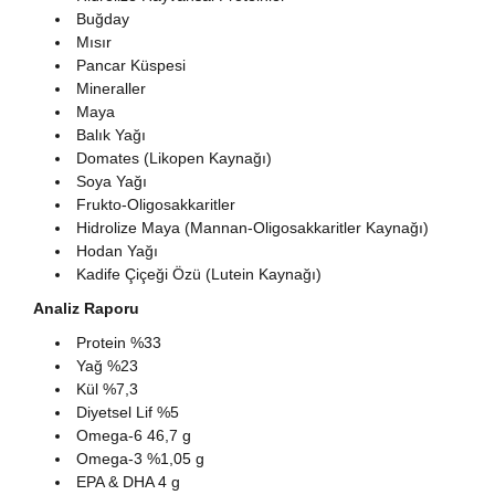
Buğday
Mısır
Pancar Küspesi
Mineraller
Maya
Balık Yağı
Domates (Likopen Kaynağı)
Soya Yağı
Frukto-Oligosakkaritler
Hidrolize Maya (Mannan-Oligosakkaritler Kaynağı)
Hodan Yağı
Kadife Çiçeği Özü (Lutein Kaynağı)
Analiz Raporu
Protein %33
Yağ %23
Kül %7,3
Diyetsel Lif %5
Omega-6 46,7 g
Omega-3 %1,05 g
EPA & DHA 4 g