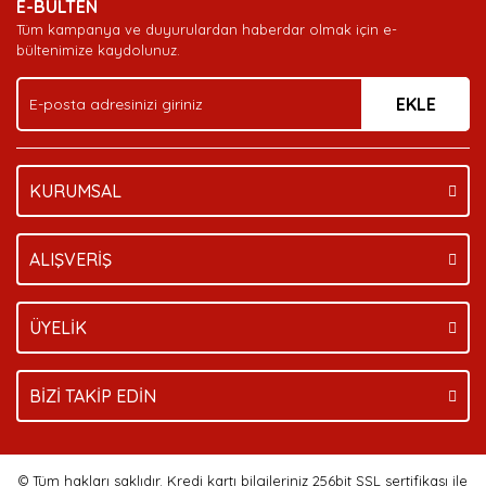
E-BÜLTEN
Ürün açıklamasında eksik bilgiler bulunuyor.
Tüm kampanya ve duyurulardan haberdar olmak için e-
Ürün bilgilerinde hatalar bulunuyor.
bültenimize kaydolunuz.
Ürün fiyatı diğer sitelerden daha pahalı.
EKLE
Bu ürüne benzer farklı alternatifler olmalı.
KURUMSAL
Gönder
ALIŞVERİŞ
ÜYELİK
BİZİ TAKİP EDİN
© Tüm hakları saklıdır. Kredi kartı bilgileriniz 256bit SSL sertifikası ile