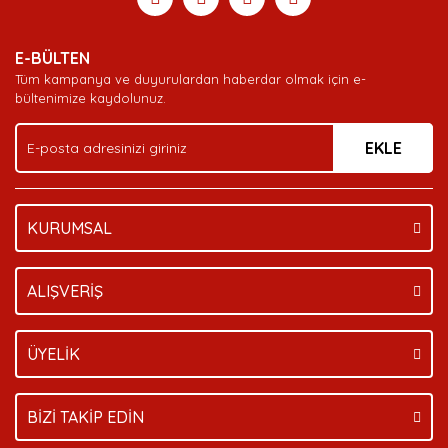
Yorum Yaz
Soru Sor
Deneyimini Paylaş
Ürün resmi kalitesiz, bozuk veya görüntülenemiyor.
E-BÜLTEN
Ürün açıklamasında eksik bilgiler bulunuyor.
Tüm kampanya ve duyurulardan haberdar olmak için e-
Ürün bilgilerinde hatalar bulunuyor.
bültenimize kaydolunuz.
Ürün fiyatı diğer sitelerden daha pahalı.
EKLE
Bu ürüne benzer farklı alternatifler olmalı.
KURUMSAL
Gönder
ALIŞVERİŞ
ÜYELİK
BİZİ TAKİP EDİN