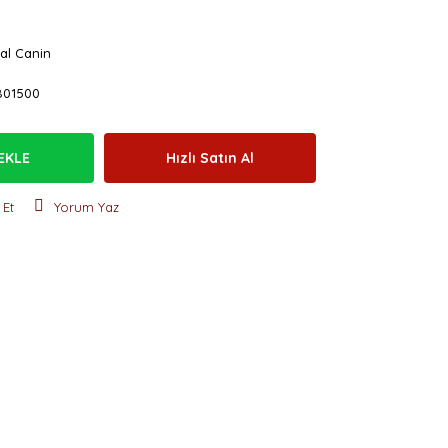
al Canin
801500
EKLE
Hızlı Satın Al
 Et
Yorum Yaz