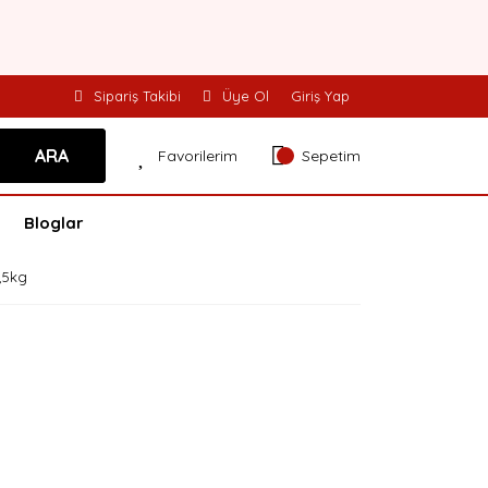
Sipariş Takibi
Üye Ol
Giriş Yap
ARA
Favorilerim
Sepetim
Bloglar
,5kg