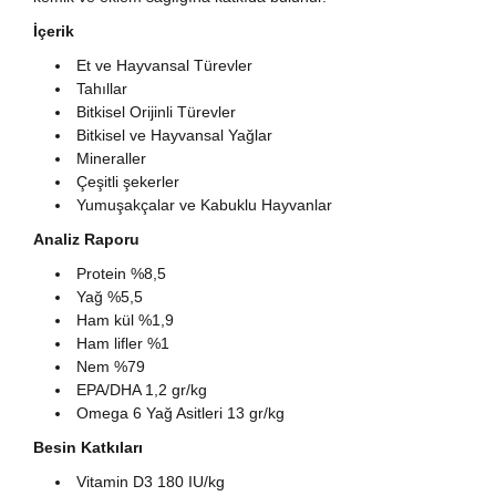
İçerik
Et ve Hayvansal Türevler
Tahıllar
Bitkisel Orijinli Türevler
Bitkisel ve Hayvansal Yağlar
Mineraller
Çeşitli şekerler
Yumuşakçalar ve Kabuklu Hayvanlar
Analiz Raporu
Protein %8,5
Yağ %5,5
Ham kül %1,9
Ham lifler %1
Nem %79
EPA/DHA 1,2 gr/kg
Omega 6 Yağ Asitleri 13 gr/kg
Besin Katkıları
Vitamin D3 180 IU/kg