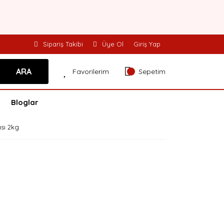
Sipariş Takibi
Üye Ol
Giriş Yap
ARA
Favorilerim
Sepetim
Bloglar
sı 2kg