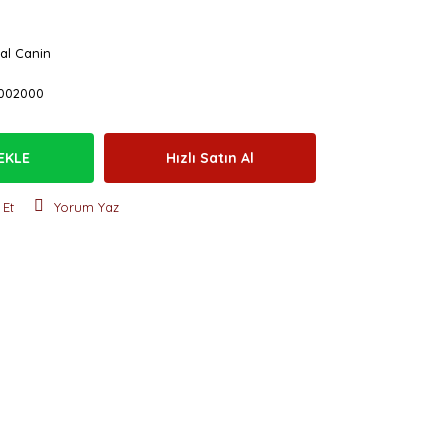
al Canin
002000
EKLE
Hızlı Satın Al
 Et
Yorum Yaz