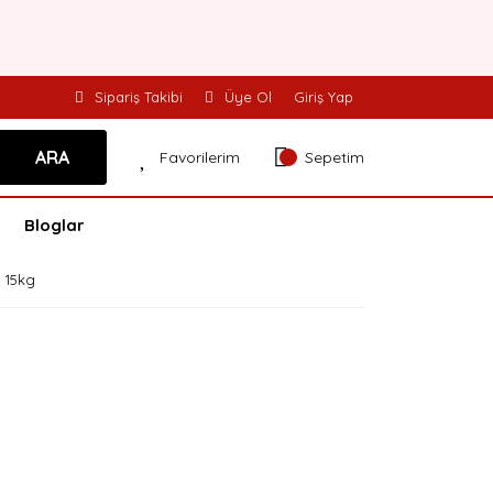
Sipariş Takibi
Üye Ol
Giriş Yap
ARA
Favorilerim
Sepetim
Bloglar
 15kg