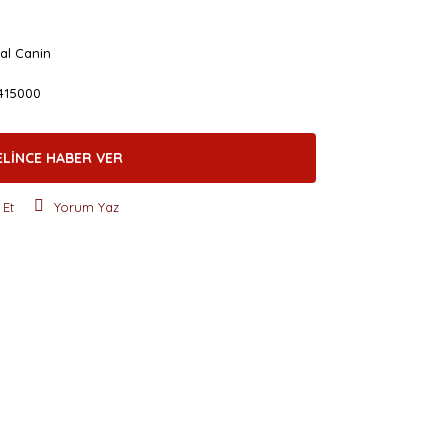
al Canin
415000
ELİNCE HABER VER
 Et
Yorum Yaz