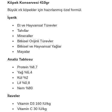
Köpek Konservesi 410gr
Büyük ırk köpekler için hazırlanmış özel formül.
İçerik
Et ve Hayvansal Türevler
Tahıllar
Mineraller
Bitkisel Orijinli Türevler
Bitkisel ve Hayvansal Yağlar
Mayalar
Analiz Tablosu
Protein %8,7
Yağ %5,4
Kül %2
Lif %0,8
Nem %80
İlaveler
Vitamin D3 160 IU/kg
Vitamin C 30 IU/kg