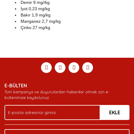
Demir 9 mg//kg
İyot 0,23 mg/kg
Bakır 1,9 mg/kg
Manganez 2,7 mg/kg
Çinko 27 mg/kg
Bu ürünün fiyat bilgisi, resim, ürün açıklamalarında ve
diğer konularda yetersiz gördüğünüz noktaları öneri
Bu ürüne ilk yorumu siz yapın!
Ürün hakkında henüz soru sorulmamış.
Sitemize ilk yorumu siz yapın!
formunu kullanarak tarafımıza iletebilirsiniz.
Görüş ve önerileriniz için teşekkür ederiz.
Yorum Yaz
Soru Sor
Deneyimini Paylaş
Ürün resmi kalitesiz, bozuk veya görüntülenemiyor.
E-BÜLTEN
Ürün açıklamasında eksik bilgiler bulunuyor.
Tüm kampanya ve duyurulardan haberdar olmak için e-
Ürün bilgilerinde hatalar bulunuyor.
bültenimize kaydolunuz.
Ürün fiyatı diğer sitelerden daha pahalı.
EKLE
Bu ürüne benzer farklı alternatifler olmalı.