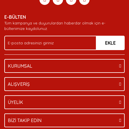
Yorum Yaz
Soru Sor
Deneyimini Paylaş
Ürün resmi kalitesiz, bozuk veya görüntülenemiyor.
E-BÜLTEN
Ürün açıklamasında eksik bilgiler bulunuyor.
Tüm kampanya ve duyurulardan haberdar olmak için e-
Ürün bilgilerinde hatalar bulunuyor.
bültenimize kaydolunuz.
Ürün fiyatı diğer sitelerden daha pahalı.
EKLE
Bu ürüne benzer farklı alternatifler olmalı.
KURUMSAL
Gönder
ALIŞVERİŞ
ÜYELİK
BİZİ TAKİP EDİN