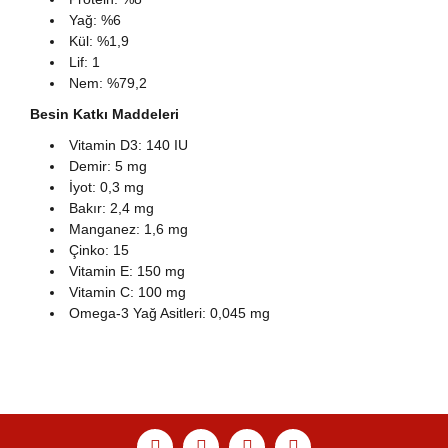
Yağ: %6
Kül: %1,9
Lif: 1
Nem: %79,2
Besin Katkı Maddeleri
Vitamin D3: 140 IU
Demir: 5 mg
İyot: 0,3 mg
Bakır: 2,4 mg
Manganez: 1,6 mg
Çinko: 15
Vitamin E: 150 mg
Vitamin C: 100 mg
Omega-3 Yağ Asitleri: 0,045 mg
Bu ürünün fiyat bilgisi, resim, ürün açıklamalarında ve
diğer konularda yetersiz gördüğünüz noktaları öneri
Bu ürüne ilk yorumu siz yapın!
Ürün hakkında henüz soru sorulmamış.
Sitemize ilk yorumu siz yapın!
formunu kullanarak tarafımıza iletebilirsiniz.
Görüş ve önerileriniz için teşekkür ederiz.