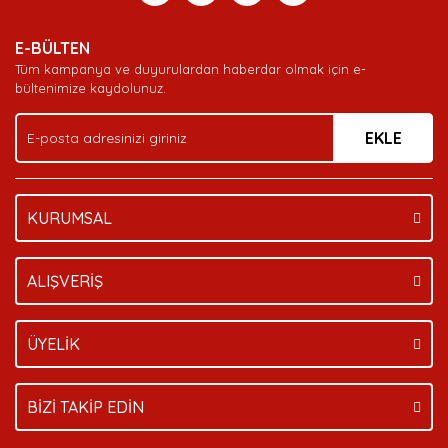
Yorum Yaz
Soru Sor
Deneyimini Paylaş
Ürün resmi kalitesiz, bozuk veya görüntülenemiyor.
E-BÜLTEN
Ürün açıklamasında eksik bilgiler bulunuyor.
Tüm kampanya ve duyurulardan haberdar olmak için e-
Ürün bilgilerinde hatalar bulunuyor.
bültenimize kaydolunuz.
Ürün fiyatı diğer sitelerden daha pahalı.
EKLE
Bu ürüne benzer farklı alternatifler olmalı.
KURUMSAL
Gönder
ALIŞVERİŞ
ÜYELİK
BİZİ TAKİP EDİN