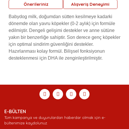
Önerileriniz
Alışveriş Deneyimi
Babydog milk, doğumdan sütten kesilmeye kadarki
dönemde olan yavru köpekler (0-2 aylık) için formüle
edilmiştir. Dengeli gelişimi destekler ve anne sütüne
yakın bir benzerliğe sahiptir. Son derece genç köpekler
için optimal sindirim güvenliğini destekler.
Hazırlanması kolay formül. Bilişsel fonksiyonun
desteklenmesi için DHA ile zenginleştirilmiştir.
Bu ürünün fiyat bilgisi, resim, ürün açıklamalarında ve
diğer konularda yetersiz gördüğünüz noktaları öneri
Bu ürüne ilk yorumu siz yapın!
Ürün hakkında henüz soru sorulmamış.
Sitemize ilk yorumu siz yapın!
formunu kullanarak tarafımıza iletebilirsiniz.
Görüş ve önerileriniz için teşekkür ederiz.
Yorum Yaz
Soru Sor
Deneyimini Paylaş
Ürün resmi kalitesiz, bozuk veya görüntülenemiyor.
E-BÜLTEN
Ürün açıklamasında eksik bilgiler bulunuyor.
Tüm kampanya ve duyurulardan haberdar olmak için e-
Ürün bilgilerinde hatalar bulunuyor.
bültenimize kaydolunuz.
Ürün fiyatı diğer sitelerden daha pahalı.