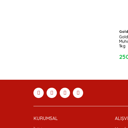
Gold
Gold
Muha
1kg
25
KURUMSAL
ALIŞV