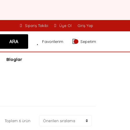
Sipariş Takibi
Üye Ol
Giriş Yap
ARA
Favorilerim
Sepetim
Bloglar
Toplam 6 ürün