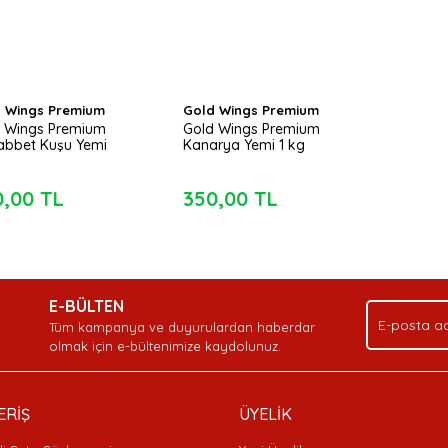
 Wings Premium
Gold Wings Premium
 Wings Premium
Gold Wings Premium
bbet Kuşu Yemi
Kanarya Yemi 1 kg
0,00 TL
350,00 TL
E-BÜLTEN
Tüm kampanya ve duyurulardan haberdar
olmak için e-bültenimize kaydolunuz.
ERİŞ
ÜYELİK