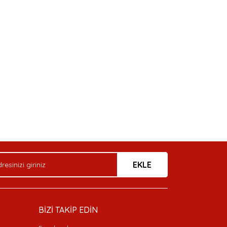
EKLE
BİZİ TAKİP EDİN