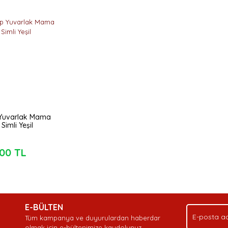
 Yuvarlak Mama
Simli Yeşil
,00 TL
E-BÜLTEN
Tüm kampanya ve duyurulardan haberdar
olmak için e-bültenimize kaydolunuz.