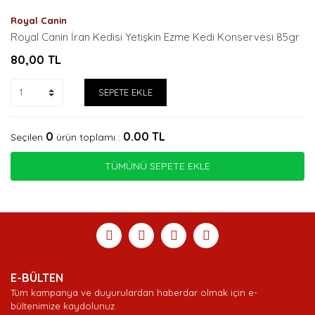
Royal Canin
Royal Canin İran Kedisi Yetişkin Ezme Kedi Konservesi 85gr
80,00
TL
SEPETE EKLE
0
0.00
TL
Seçilen
ürün toplamı :
TÜMÜNÜ SEPETE EKLE
E-BÜLTEN
Tüm kampanya ve duyurulardan haberdar olmak için e-
bültenimize kaydolunuz.