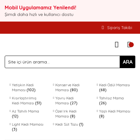
Mobil Uygulamamız Yenilendi!
Şimdi daha hızlı ve kullanıcı dostu
Sipariş Takibi
ARA
Yetişkin Kedi
Konserve Kedi
Kedi Ödül Maması
Maması
(102)
Maması
(80)
(68)
Kısırlaştırılmış
Yavru Kedi
Tahılsız Mama
Kedi Maması
(51)
Maması
(27)
(26)
Az Tahıllı Mama
Özel Irk Kedi
Yaşlı Kedi Maması
(12)
Maması
(8)
(8)
Light Kedi Maması
Kedi Süt Tozu
(1)
(3)