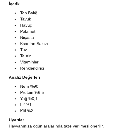
İçerik
Ton Balığı
Tavuk
Havuç
Palamut
Nişasta
Ksantan Sakızı
Tuz
Taurin
Vitaminler
Renklendirici
Analiz Değerleri
Nem %90
Protein %6,5
Yağ %0,1
Lif %1
Kül %2
Uyarılar
Hayvanınıza öğün aralarında taze verilmesi önerilir.