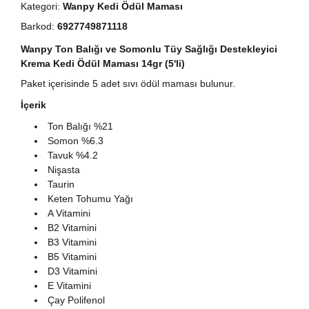
Kategori:
Wanpy Kedi Ödül Maması
Barkod:
6927749871118
Wanpy Ton Balığı ve Somonlu Tüy Sağlığı Destekleyici
Krema Kedi Ödül Maması 14gr (5'li)
Paket içerisinde 5 adet sıvı ödül maması bulunur.
İçerik
Ton Balığı %21
Somon %6.3
Tavuk %4.2
Nişasta
Taurin
Keten Tohumu Yağı
A Vitamini
B2 Vitamini
B3 Vitamini
B5 Vitamini
D3 Vitamini
E Vitamini
Çay Polifenol