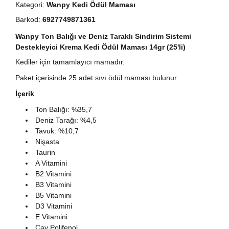
Kategori:
Wanpy Kedi Ödül Maması
Barkod:
6927749871361
Wanpy Ton Balığı ve Deniz Taraklı Sindirim Sistemi
Destekleyici Krema Kedi Ödül Maması 14gr (25'li)
Kediler için tamamlayıcı mamadır.
Paket içerisinde 25 adet sıvı ödül maması bulunur.
İçerik
Ton Balığı: %35,7
Deniz Tarağı: %4,5
Tavuk: %10,7
Nişasta
Taurin
A Vitamini
B2 Vitamini
B3 Vitamini
B5 Vitamini
D3 Vitamini
E Vitamini
Çay Polifenol