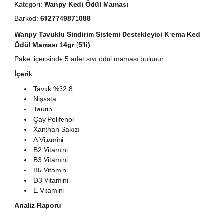
Kategori:
Wanpy Kedi Ödül Maması
Barkod:
6927749871088
Wanpy Tavuklu Sindirim Sistemi Destekleyici Krema Kedi
Ödül Maması 14gr (5'li)
Paket içerisinde 5 adet sıvı ödül maması bulunur.
İçerik
Tavuk %32.8
Nişasta
Taurin
Çay Polifenol
Xanthan Sakızı
A Vitamini
B2 Vitamini
B3 Vitamini
B5 Vitamini
D3 Vitamini
E Vitamini
Analiz Raporu