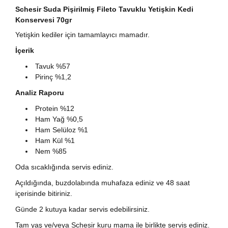
Schesir Suda Pişirilmiş Fileto Tavuklu Yetişkin Kedi
Konservesi 70gr
Yetişkin kediler için tamamlayıcı mamadır.
İçerik
Tavuk %57
Pirinç %1,2
Analiz Raporu
Protein %12
Ham Yağ %0,5
Ham Selüloz %1
Ham Kül %1
Nem %85
Oda sıcaklığında servis ediniz.
Açıldığında, buzdolabında muhafaza ediniz ve 48 saat
içerisinde bitiriniz.
Günde 2 kutuya kadar servis edebilirsiniz.
Tam yaş ve/veya Schesir kuru mama ile birlikte servis ediniz.