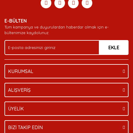
Yorum Yaz
Soru Sor
Deneyimini Paylaş
Ürün resmi kalitesiz, bozuk veya görüntülenemiyor.
E-BÜLTEN
Ürün açıklamasında eksik bilgiler bulunuyor.
Tüm kampanya ve duyurulardan haberdar olmak için e-
Ürün bilgilerinde hatalar bulunuyor.
bültenimize kaydolunuz.
Ürün fiyatı diğer sitelerden daha pahalı.
EKLE
Bu ürüne benzer farklı alternatifler olmalı.
KURUMSAL
Gönder
ALIŞVERİŞ
ÜYELİK
BİZİ TAKİP EDİN