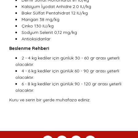
Demir Sülfat Monohidrat 81 IU/kg
Kalsiyum İyodat Anhidre 2.0 IU/kg
Bakır Sülfat Pentahidrat 12 IU/kg
Mangan 38 mg/kg
Çinko 130 IU/kg
Sodyum Selenit 0,12 mg/kg
Antioksidanlar
Beslenme Rehberi
2 - 4 kg kediler için günlük 30 - 60 gr arası yeterli
olacaktır.
4 - 6 kg kediler için günlük 60 - 90 gr arası yeterli
olacaktır.
6 - 8 kg kediler için günlük 90 - 120 gr arası yeterli
olacaktır.
Kuru ve serin bir yerde muhafaza ediniz.
Bu ürünün fiyat bilgisi, resim, ürün açıklamalarında ve
diğer konularda yetersiz gördüğünüz noktaları öneri
Bu ürüne ilk yorumu siz yapın!
Ürün hakkında henüz soru sorulmamış.
Sitemize ilk yorumu siz yapın!
formunu kullanarak tarafımıza iletebilirsiniz.
Görüş ve önerileriniz için teşekkür ederiz.