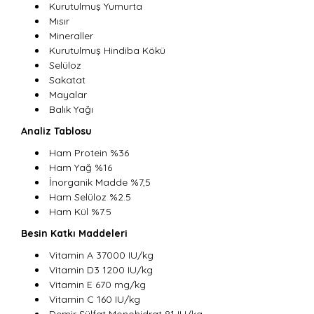
Kurutulmuş Yumurta
Mısır
Mineraller
Kurutulmuş Hindiba Kökü
Selüloz
Sakatat
Mayalar
Balık Yağı
Analiz Tablosu
Ham Protein %36
Ham Yağ %16
İnorganik Madde %7,5
Ham Selüloz %2.5
Ham Kül %7.5
Besin Katkı Maddeleri
Vitamin A 37000 IU/kg
Vitamin D3 1200 IU/kg
Vitamin E 670 mg/kg
Vitamin C 160 IU/kg