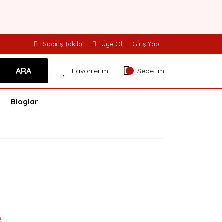
Sipariş Takibi
Üye Ol
Giriş Yap
ARA
Favorilerim
Sepetim
Bloglar
!