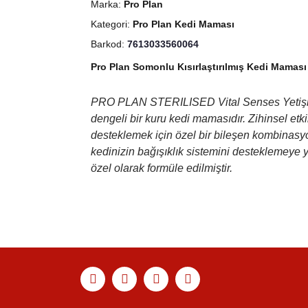
Marka:
Pro Plan
Kategori:
Pro Plan Kedi Maması
Barkod:
7613033560064
Pro Plan Somonlu Kısırlaştırılmış Kedi Mamas
PRO PLAN STERILISED Vital Senses Yetişkin Ku
dengeli bir kuru kedi mamasıdır. Zihinsel etki
desteklemek için özel bir bileşen kombinasyonu
kedinizin bağışıklık sistemini desteklemeye ya
özel olarak formüle edilmiştir.
Bu ürünün fiyat bilgisi, resim, ürün açıklamaları
Görüş ve önerileriniz için teşekkür ederiz.
Ürün resmi kalitesiz, bozuk veya görüntülenemiyor
Ürün açıklamasında eksik bilgiler bulunuyor.
Ürün bilgilerinde hatalar bulunuyor.