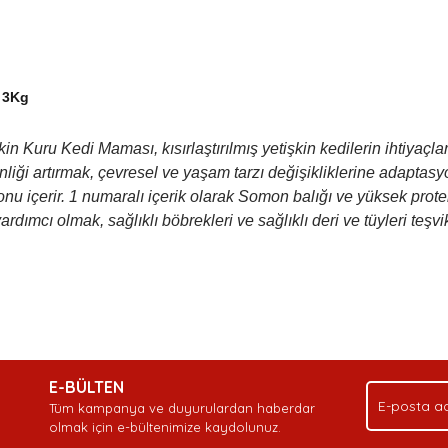
ı 3Kg
ru Kedi Maması, kısırlaştırılmış yetişkin kedilerin ihtiyaçları 
nliği artırmak, çevresel ve yaşam tarzı değişikliklerine adaptasy
 içerir. 1 numaralı içerik olarak Somon balığı ve yüksek protein 
rdımcı olmak, sağlıklı böbrekleri ve sağlıklı deri ve tüyleri teş
nda ve diğer konularda yetersiz gördüğünüz noktaları öneri formunu kullan
Bu ürüne ilk yorumu siz yapın!
Ürün hakkında henüz soru sorulmamış.
Sitemize ilk yorumu siz yapın!
.
E-BÜLTEN
Yorum Yaz
Soru Sor
Deneyimini Paylaş
Tüm kampanya ve duyurulardan haberdar
olmak için e-bültenimize kaydolunuz.