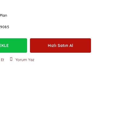
Plan
69085
EKLE
Hızlı Satın Al
 Et
Yorum Yaz