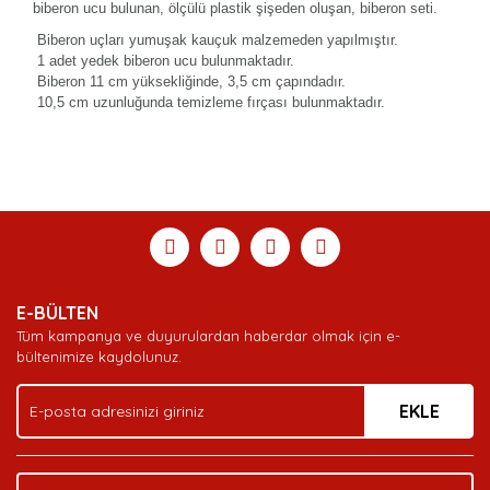
biberon ucu bulunan, ölçülü plastik şişeden oluşan, biberon seti.
Biberon uçları yumuşak kauçuk malzemeden yapılmıştır.
1 adet yedek biberon ucu bulunmaktadır.
Biberon 11 cm yüksekliğinde, 3,5 cm çapındadır.
10,5 cm uzunluğunda temizleme fırçası bulunmaktadır.
Bu ürünün fiyat bilgisi, resim, ürün açıklamalarında ve
diğer konularda yetersiz gördüğünüz noktaları öneri
Bu ürüne ilk yorumu siz yapın!
Ürün hakkında henüz soru sorulmamış.
Sitemize ilk yorumu siz yapın!
formunu kullanarak tarafımıza iletebilirsiniz.
Görüş ve önerileriniz için teşekkür ederiz.
Yorum Yaz
Soru Sor
Deneyimini Paylaş
Ürün resmi kalitesiz, bozuk veya görüntülenemiyor.
E-BÜLTEN
Ürün açıklamasında eksik bilgiler bulunuyor.
Tüm kampanya ve duyurulardan haberdar olmak için e-
Ürün bilgilerinde hatalar bulunuyor.
bültenimize kaydolunuz.
Ürün fiyatı diğer sitelerden daha pahalı.
EKLE
Bu ürüne benzer farklı alternatifler olmalı.