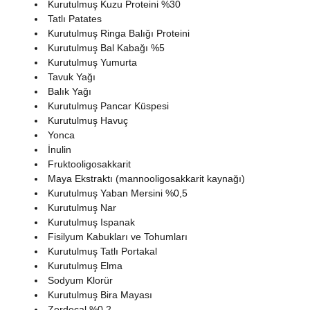
Kurutulmuş Kuzu Proteini %30
Tatlı Patates
Kurutulmuş Ringa Balığı Proteini
Kurutulmuş Bal Kabağı %5
Kurutulmuş Yumurta
Tavuk Yağı
Balık Yağı
Kurutulmuş Pancar Küspesi
Kurutulmuş Havuç
Yonca
İnulin
Fruktooligosakkarit
Maya Ekstraktı (mannooligosakkarit kaynağı)
Kurutulmuş Yaban Mersini %0,5
Kurutulmuş Nar
Kurutulmuş Ispanak
Fisilyum Kabukları ve Tohumları
Kurutulmuş Tatlı Portakal
Kurutulmuş Elma
Sodyum Klorür
Kurutulmuş Bira Mayası
Zerdeçal %0,2