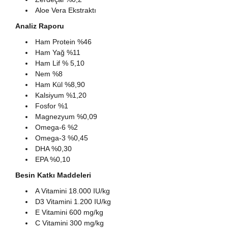
Aloe Vera Ekstraktı
Analiz Raporu
Ham Protein %46
Ham Yağ %11
Ham Lif % 5,10
Nem %8
Ham Kül %8,90
Kalsiyum %1,20
Fosfor %1
Magnezyum %0,09
Omega‐6 %2
Omega‐3 %0,45
DHA %0,30
EPA %0,10
Besin Katkı Maddeleri
A Vitamini 18.000 IU/kg
D3 Vitamini 1.200 IU/kg
E Vitamini 600 mg/kg
C Vitamini 300 mg/kg