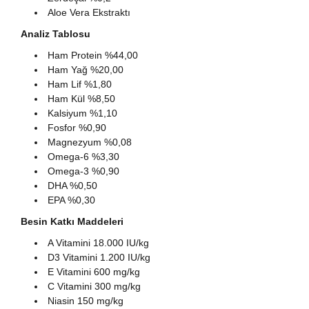
Aloe Vera Ekstraktı
Analiz Tablosu
Ham Protein %44,00
Ham Yağ %20,00
Ham Lif %1,80
Ham Kül %8,50
Kalsiyum %1,10
Fosfor %0,90
Magnezyum %0,08
Omega‐6 %3,30
Omega‐3 %0,90
DHA %0,50
EPA %0,30
Besin Katkı Maddeleri
A Vitamini 18.000 IU/kg
D3 Vitamini 1.200 IU/kg
E Vitamini 600 mg/kg
C Vitamini 300 mg/kg
Niasin 150 mg/kg