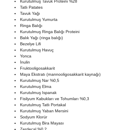
Kurutulmuş Tavuk Proteini %28
Tatlı Patates
Tavuk Yağı
Kurutulmuş Yumurta
Ringa Balığı
Kurutulmuş Ringa Balığı Proteini
Balık Yağı (ringa balığı)
Bezelye Lifi
Kurutulmuş Havuç
Yonca
İnulin
Fruktooligosakkarit
Maya Ekstratı (mannooligosakkarit kaynağı)
Kurutulmuş Nar %0,5
Kurutulmuş Elma
Kurutulmuş Ispanak
Fisilyum Kabukları ve Tohumları %0,3
Kurutulmuş Tatlı Portakal
Kurutulmuş Yaban Mersini
Sodyum Klorür
Kurutulmuş Bira Mayası
Zerdeçal %0,2