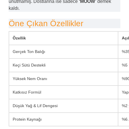
unutmamış. Dostlarına ise sadece
‘MOOW’
demek
kaldı.
Öne Çıkan Özellikler
Özellik
Açı
Gerçek Ton Balığı
%35 
Keçi Sütü Destekli
%5 k
Yüksek Nem Oranı
%90 
Katkısız Formül
Yap
Düşük Yağ & Lif Dengesi
%2 y
Protein Kaynağı
%6.5