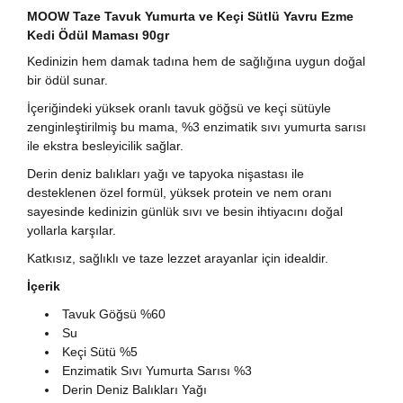
MOOW Taze Tavuk Yumurta ve Keçi Sütlü Yavru Ezme
Kedi Ödül Maması 90gr
Kedinizin hem damak tadına hem de sağlığına uygun doğal
bir ödül sunar.
İçeriğindeki yüksek oranlı tavuk göğsü ve keçi sütüyle
zenginleştirilmiş bu mama, %3 enzimatik sıvı yumurta sarısı
ile ekstra besleyicilik sağlar.
Derin deniz balıkları yağı ve tapyoka nişastası ile
desteklenen özel formül, yüksek protein ve nem oranı
sayesinde kedinizin günlük sıvı ve besin ihtiyacını doğal
yollarla karşılar.
Katkısız, sağlıklı ve taze lezzet arayanlar için idealdir.
İçerik
Tavuk Göğsü %60
Su
Keçi Sütü %5
Enzimatik Sıvı Yumurta Sarısı %3
Derin Deniz Balıkları Yağı