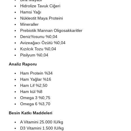
Hidrolize Tavuk Ciğeri
Hamsi Yağı
Nükleotit Maya Proteini
Mineraller
Prebiotik Mannan Oligosakkaritler
DenizYosunu %0,04
Avizeağacı Özütü %0,04
Kızılcık Tozu %0,04
Pisilyum %0,04
Analiz Raporu
Ham Protein %34
Ham Yağlar %16
Ham Lif %2,50
Ham kül %8
Omega 3 %0,75
Omega 6 %3,70
Besin Katkı Maddeleri
A Vitamini 25.000 IU/kg
D3 Vitamini 1.500 IU/kg