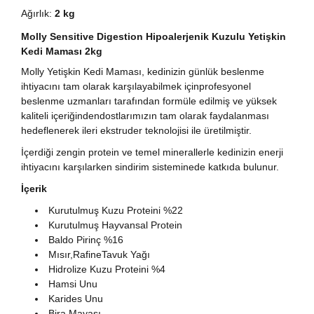
Ağırlık:
2 kg
Molly Sensitive Digestion Hipoalerjenik Kuzulu Yetişkin
Kedi Maması 2kg
Molly Yetişkin Kedi Maması, kedinizin günlük beslenme
ihtiyacını tam olarak karşılayabilmek içinprofesyonel
beslenme uzmanları tarafından formüle edilmiş ve yüksek
kaliteli içeriğindendostlarımızın tam olarak faydalanması
hedeflenerek ileri ekstruder teknolojisi ile üretilmiştir.
İçerdiği zengin protein ve temel minerallerle kedinizin enerji
ihtiyacını karşılarken sindirim sisteminede katkıda bulunur.
İçerik
Kurutulmuş Kuzu Proteini %22
Kurutulmuş Hayvansal Protein
Baldo Pirinç %16
Mısır,RafineTavuk Yağı
Hidrolize Kuzu Proteini %4
Hamsi Unu
Karides Unu
Bira Mayası