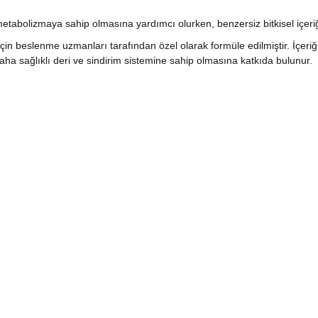
ir metabolizmaya sahip olmasına yardımcı olurken, benzersiz bitkisel içeriğ
 için beslenme uzmanları tarafından özel olarak formüle edilmiştir. İçeri
 daha sağlıklı deri ve sindirim sistemine sahip olmasına katkıda bulunur.