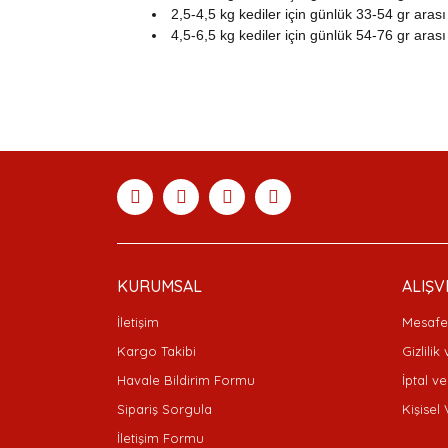
2,5-4,5 kg kediler için günlük 33-54 gr arası
4,5-6,5 kg kediler için günlük 54-76 gr arası
Bu ürünün fiyat bilgisi, resim, ürün açıklamaları
Görüş ve önerileriniz için teşekkür ederiz.
Ürün resmi kalitesiz, bozuk veya görüntülenemiyor
Ürün açıklamasında eksik bilgiler bulunuyor.
Ürün bilgilerinde hatalar bulunuyor.
Ürün fiyatı diğer sitelerden daha pahalı.
Bu ürüne benzer farklı alternatifler olmalı.
KURUMSAL
ALIŞV
İletişim
Mesafel
Kargo Takibi
Gizlilik
Havale Bildirim Formu
İptal ve
Sipariş Sorgula
Kişisel 
İletişim Formu