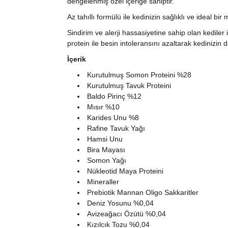
dengelenmiş özel içeriğe sahiptir.
Az tahıllı formülü ile kedinizin sağlıklı ve ideal b
Sindirim ve alerji hassasiyetine sahip olan kediler
protein ile besin intoleransını azaltarak kedinizin
İçerik
Kurutulmuş Somon Proteini %28
Kurutulmuş Tavuk Proteini
Baldo Pirinç %12
Mısır %10
Karides Unu %8
Rafine Tavuk Yağı
Hamsi Unu
Bira Mayası
Somon Yağı
Nükleotid Maya Proteini
Mineraller
Prebiotik Mannan Oligo Sakkaritler
Deniz Yosunu %0,04
Avizeağacı Özütü %0,04
Kızılcık Tozu %0,04