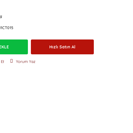
y
11CT015
EKLE
Hızlı Satın Al
 Et
Yorum Yaz