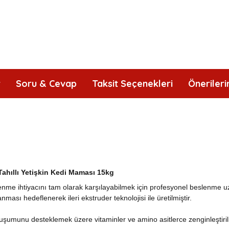
r
Soru & Cevap
Taksit Seçenekleri
Önerileri
ahıllı Yetişkin Kedi Maması 15kg
enme ihtiyacını tam olarak karşılayabilmek için profesyonel beslenme u
nması hedeflenerek ileri ekstruder teknolojisi ile üretilmiştir.
n oluşumunu desteklemek üzere vitaminler ve amino asitlerce zenginleşti