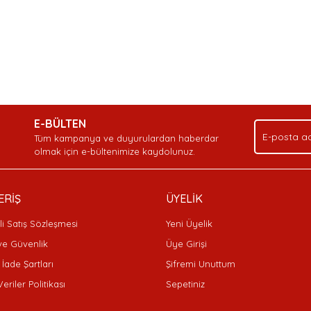
nda ve diğer konularda yetersiz gördüğünüz noktaları öneri formunu kullan
Bu ürüne ilk yorumu siz yapın!
Ürün hakkında henüz soru sorulmamış.
Sitemize ilk yorumu siz yapın!
.
E-BÜLTEN
Yorum Yaz
Soru Sor
Deneyimini Paylaş
Tüm kampanya ve duyurulardan haberdar
olmak için e-bültenimize kaydolunuz.
ERİŞ
ÜYELİK
i Satış Sözleşmesi
Yeni Üyelik
 ve Güvenlik
Üye Girişi
 İade Şartları
Şifremi Unuttum
Veriler Politikası
Sepetiniz
Gönder