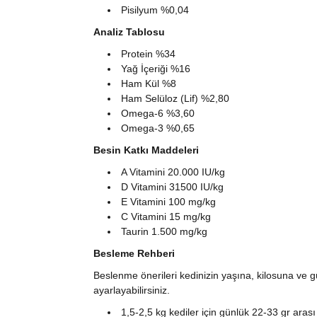
Pisilyum %0,04
Analiz Tablosu
Protein %34
Yağ İçeriği %16
Ham Kül %8
Ham Selüloz (Lif) %2,80
Omega-6 %3,60
Omega-3 %0,65
Besin Katkı Maddeleri
A Vitamini 20.000 IU/kg
D Vitamini 31500 IU/kg
E Vitamini 100 mg/kg
C Vitamini 15 mg/kg
Taurin 1.500 mg/kg
Besleme Rehberi
Beslenme önerileri kedinizin yaşına, kilosuna ve g
ayarlayabilirsiniz.
1,5-2,5 kg kediler için günlük 22-33 gr arası