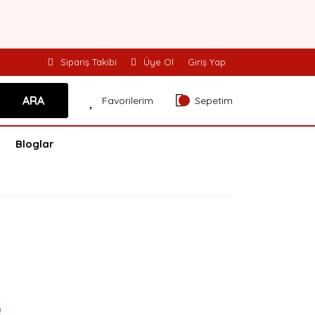
Sipariş Takibi
Üye Ol
Giriş Yap
ARA
Favorilerim
Sepetim
Bloglar
!