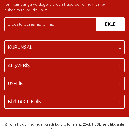
Tüm kampanya ve duyurulardan haberdar olmak için e-
Ürün bilgilerinde hatalar bulunuyor.
bültenimize kaydolunuz.
Ürün fiyatı diğer sitelerden daha pahalı.
EKLE
Bu ürüne benzer farklı alternatifler olmalı.
KURUMSAL
Gönder
ALIŞVERİŞ
ÜYELİK
BİZİ TAKİP EDİN
© Tüm hakları saklıdır. Kredi kartı bilgileriniz 256bit SSL sertifikası ile