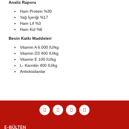
Analiz Raporu
Ham Protein %30
Yağ İçeriği %17
​Ham Lif %3
Ham Kül %6
Besin Katkı Maddeleri
Vitamin A 6.000 IU/kg
Vitamin D3 400 IU/kg
Vitamin E 100 IU/kg
L- Karnitin 400 IU/kg
Antioksidanlar
Bu ürünün fiyat bilgisi, resim, ürün açıklamalarında ve
diğer konularda yetersiz gördüğünüz noktaları öneri
Bu ürüne ilk yorumu siz yapın!
Ürün hakkında henüz soru sorulmamış.
Sitemize ilk yorumu siz yapın!
formunu kullanarak tarafımıza iletebilirsiniz.
Görüş ve önerileriniz için teşekkür ederiz.
Yorum Yaz
Soru Sor
Deneyimini Paylaş
Ürün resmi kalitesiz, bozuk veya görüntülenemiyor.
E-BÜLTEN
Ürün açıklamasında eksik bilgiler bulunuyor.