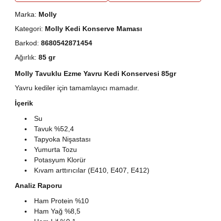
Marka:
Molly
Kategori:
Molly Kedi Konserve Maması
Barkod:
8680542871454
Ağırlık:
85 gr
Molly Tavuklu Ezme Yavru Kedi Konservesi 85gr
Yavru kediler için tamamlayıcı mamadır.
İçerik
Su
Tavuk %52,4
Tapyoka Nişastası
Yumurta Tozu
Potasyum Klorür
Kıvam arttırıcılar (E410, E407, E412)
Analiz Raporu
Ham Protein %10
Ham Yağ %8,5