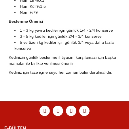
Ham Lif %0,1
Ham Kül %1,5
Nem %79
Beslenme Önerisi
1 - 3 kg yavru kediler için günlük 1/4 - 2/4 konserve
3 - 5 kg kediler için günlük 2/4 - 3/4 konserve
5 ve üzeri kg kediler için günlük 3/4 veya daha fazla
konserve
Kedinizin günlük beslenme ihtiyacını karşılaması için başka
mamalar ile birlikte verilmesi önerilir.
Kediniz için taze içme suyu her zaman bulundurulmalıdır.
Bu ürünün fiyat bilgisi, resim, ürün açıklamalarında ve
diğer konularda yetersiz gördüğünüz noktaları öneri
Bu ürüne ilk yorumu siz yapın!
Ürün hakkında henüz soru sorulmamış.
Sitemize ilk yorumu siz yapın!
formunu kullanarak tarafımıza iletebilirsiniz.
Görüş ve önerileriniz için teşekkür ederiz.
Yorum Yaz
Soru Sor
Deneyimini Paylaş
Ürün resmi kalitesiz, bozuk veya görüntülenemiyor.
E-BÜLTEN