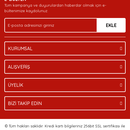
Ürün açıklamasında eksik bilgiler bulunuyor.
Tüm kampanya ve duyurulardan haberdar olmak için e-
Ürün bilgilerinde hatalar bulunuyor.
bültenimize kaydolunuz.
Ürün fiyatı diğer sitelerden daha pahalı.
EKLE
Bu ürüne benzer farklı alternatifler olmalı.
KURUMSAL
Gönder
ALIŞVERİŞ
ÜYELİK
BİZİ TAKİP EDİN
© Tüm hakları saklıdır. Kredi kartı bilgileriniz 256bit SSL sertifikası ile