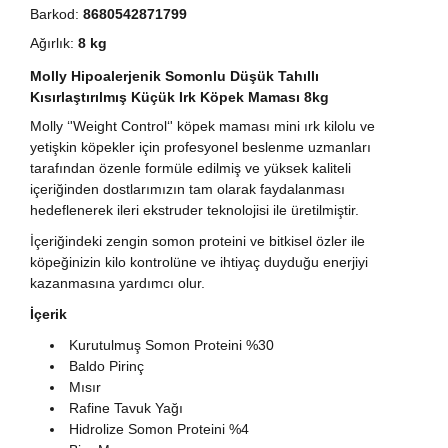
Barkod:
8680542871799
Ağırlık:
8 kg
Molly Hipoalerjenik Somonlu Düşük Tahıllı
Kısırlaştırılmış Küçük Irk Köpek Maması 8kg
Molly ‘'Weight Control‘' köpek maması mini ırk kilolu ve
yetişkin köpekler için profesyonel beslenme uzmanları
tarafından özenle formüle edilmiş ve yüksek kaliteli
içeriğinden dostlarımızın tam olarak faydalanması
hedeflenerek ileri ekstruder teknolojisi ile üretilmiştir.
İçeriğindeki zengin somon proteini ve bitkisel özler ile
köpeğinizin kilo kontrolüne ve ihtiyaç duyduğu enerjiyi
kazanmasına yardımcı olur.
İçerik
Kurutulmuş Somon Proteini %30
Baldo Pirinç
Mısır
Rafine Tavuk Yağı
Hidrolize Somon Proteini %4