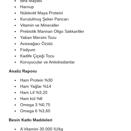
Bira Mayası
Harnup
Nükleotit Maya Proteini
Kurutulmuş Şeker Pancarı
Vitamin ve Mineraller
Prebiotik Mannan Oligo Sakkaritler
Yaban Mersini Tozu
Avizeağacı Özütü
Fisilyum
Kadife Çiçeği Tozu
Koruyucular ve Antioksidanlar
Analiz Raporu
Ham Protein %30
Ham Yağlar %14
Ham Lif %3,20
Ham kül %8
Omega 3 %0,75
Omega 6 %3,60
Besin Katkı Maddeleri
A Vitamini 30.000 IU/kg