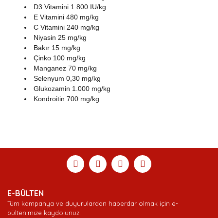
D3 Vitamini 1.800 IU/kg
E Vitamini 480 mg/kg
C Vitamini 240 mg/kg
Niyasin 25 mg/kg
Bakır 15 mg/kg
Çinko 100 mg/kg
Manganez 70 mg/kg
Selenyum 0,30 mg/kg
Glukozamin 1.000 mg/kg
Kondroitin 700 mg/kg
Bu ürünün fiyat bilgisi, resim, ürün açıklamalarında ve
diğer konularda yetersiz gördüğünüz noktaları öneri
Bu ürüne ilk yorumu siz yapın!
Ürün hakkında henüz soru sorulmamış.
Sitemize ilk yorumu siz yapın!
formunu kullanarak tarafımıza iletebilirsiniz.
Görüş ve önerileriniz için teşekkür ederiz.
Yorum Yaz
Soru Sor
Deneyimini Paylaş
Ürün resmi kalitesiz, bozuk veya görüntülenemiyor.
E-BÜLTEN
Ürün açıklamasında eksik bilgiler bulunuyor.
Tüm kampanya ve duyurulardan haberdar olmak için e-
Ürün bilgilerinde hatalar bulunuyor.
bültenimize kaydolunuz.