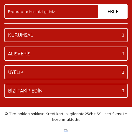
Ürün fiyatı diğer sitelerden daha pahalı.
EKLE
Bu ürüne benzer farklı alternatifler olmalı.
KURUMSAL
Gönder
ALIŞVERİŞ
ÜYELİK
BİZİ TAKİP EDİN
© Tüm hakları saklıdır. Kredi kartı bilgileriniz 256bit SSL sertifikası ile
korunmaktadır.