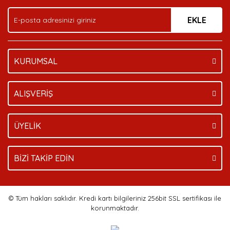
Ürün fiyatı diğer sitelerden daha pahalı.
EKLE
Bu ürüne benzer farklı alternatifler olmalı.
KURUMSAL
Gönder
ALIŞVERİŞ
ÜYELİK
BİZİ TAKİP EDİN
© Tüm hakları saklıdır. Kredi kartı bilgileriniz 256bit SSL sertifikası ile
korunmaktadır.