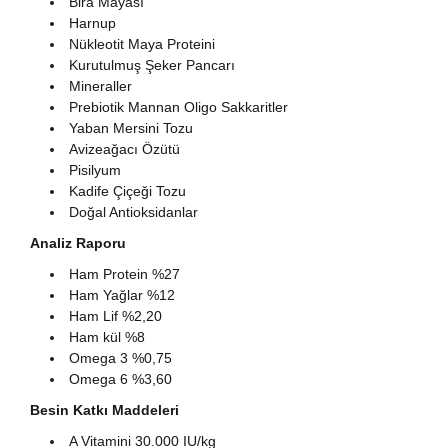
Bira Mayası
Harnup
Nükleotit Maya Proteini
Kurutulmuş Şeker Pancarı
Mineraller
Prebiotik Mannan Oligo Sakkaritler
Yaban Mersini Tozu
Avizeağacı Özütü
Pisilyum
Kadife Çiçeği Tozu
Doğal Antioksidanlar
Analiz Raporu
Ham Protein %27
Ham Yağlar %12
Ham Lif %2,20
Ham kül %8
Omega 3 %0,75
Omega 6 %3,60
Besin Katkı Maddeleri
A Vitamini 30.000 IU/kg