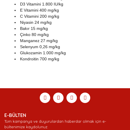
D3 Vitamini 1.800 IU/kg
E Vitamini 400 mg/kg
C Vitamini 200 mg/kg
Niyasin 24 mg/kg
Bakır 15 mg/kg
Çinko 80 mg/kg
Manganez 27 mg/kg
Selenyum 0,26 mg/kg
Glukozamin 1.000 mg/kg
Kondroitin 700 mg/kg
Bu ürünün fiyat bilgisi, resim, ürün açıklamalarında ve
diğer konularda yetersiz gördüğünüz noktaları öneri
Bu ürüne ilk yorumu siz yapın!
Ürün hakkında henüz soru sorulmamış.
Sitemize ilk yorumu siz yapın!
formunu kullanarak tarafımıza iletebilirsiniz.
Görüş ve önerileriniz için teşekkür ederiz.
Yorum Yaz
Soru Sor
Deneyimini Paylaş
Ürün resmi kalitesiz, bozuk veya görüntülenemiyor.
E-BÜLTEN
Ürün açıklamasında eksik bilgiler bulunuyor.
Tüm kampanya ve duyurulardan haberdar olmak için e-
Ürün bilgilerinde hatalar bulunuyor.
bültenimize kaydolunuz.