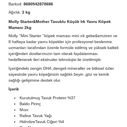
Barkod:
8680542870686
Ağırlık:
2 kg
Molly Starter&Mother Tavuklu Küçük Irk Yavru Köpek
Maması 2kg
Molly ‘'Mini Starter ''köpek maması mini ırk gebe&emziren ve
8 haftaya kadar yavru köpekler için profesyonel beslenme
uzmanları tarafından özenle formüle edilmiş ve yüksek kaliteli
içeriğinden dostlarımızın tam olarak faydalanması
hedeflenerek ileri ekstruder teknolojisi ile üretilmiştir.
İçeriğindeki zengin DHA ,dengeli mineraller ve bitkisel özler
sayesinde yavru köpeğinizin sağlıklı beyin ,göz ve kemik
sağlığı gelişimine destek olur.
İçerik
Kurutulmuş Tavuk Proteini %37
Baldo Pirinç
Mısır
Rafine Tavuk Yağı
HidrolizeTavuk Ciğeri %4