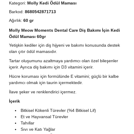
Kategori:
Molly Kedi Ödül Maması
Barkod:
8680542871713
Ağırlık:
60 gr
Molly Meow Moments Dental Care Diş Bakımı İçin Kedi
Ödül Maması 60gr
Yetişkin kediler için diş hijyeni ve bakımı konusunda destek
olan çıtır ödül mamasıdır.
Tartar oluşumunu azaltmaya yardımcı olan özel bileşenler
içerir. Ayrıca diş bakımı için D3 vitamini içerir.
Hücre koruması için formülünde E vitamini; güçlü bir kalbe
yardımcı olmak için taurin içermektedir.
İlave şeker ve renklendirici içermez.
​İçerik
Bitkisel Kökenli Türevler (%4 Bitkisel Lif)
Et ve Hayvansal Türevler
Tahıllar
Sıvı ve Katı Yağlar