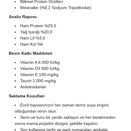
Bitkisel Protein Özütleri
Mineraller (%0,2 Sodyum Tripolifosfat)
Analiz Raporu
Ham Protein %29,0
Yağ İçeriği %20,0
​Ham Lif %3,6
Ham Kül %6
Besin Katkı Maddeleri
Vitamin A 6.000 IU/kg
Vitamin D3 400 IU/kg
Vitamin E 100 mg/kg
Taurin 1.000 mg/kg
Antioksidanlar
Saklama Koşulları
Evcil hayvanınızın her zaman temiz suya erişimi
olduğundan emin olun.
Serin ve kuru bir yerde saklayın ve her beslemeden
sonra mama poşetini düzgün şekilde kapatın.
Son kullanma tarihi ve parti numaraları ambalaj