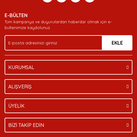
Yorum Yaz
Soru Sor
Deneyimini Paylaş
Ürün resmi kalitesiz, bozuk veya görüntülenemiyor.
E-BÜLTEN
Ürün açıklamasında eksik bilgiler bulunuyor.
Tüm kampanya ve duyurulardan haberdar olmak için e-
Ürün bilgilerinde hatalar bulunuyor.
bültenimize kaydolunuz.
Ürün fiyatı diğer sitelerden daha pahalı.
EKLE
Bu ürüne benzer farklı alternatifler olmalı.
KURUMSAL
Gönder
ALIŞVERİŞ
ÜYELİK
BİZİ TAKİP EDİN