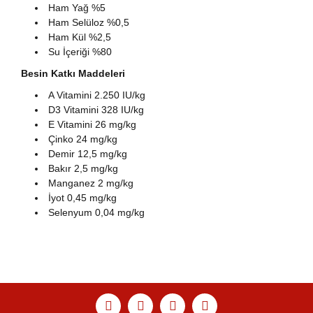
Ham Yağ %5
Ham Selüloz %0,5
Ham Kül %2,5
Su İçeriği %80
Besin Katkı Maddeleri
A Vitamini 2.250 IU/kg
D3 Vitamini 328 IU/kg
E Vitamini 26 mg/kg
Çinko 24 mg/kg
Demir 12,5 mg/kg
Bakır 2,5 mg/kg
Manganez 2 mg/kg
İyot 0,45 mg/kg
Selenyum 0,04 mg/kg
Bu ürünün fiyat bilgisi, resim, ürün açıklamalarında ve
diğer konularda yetersiz gördüğünüz noktaları öneri
Bu ürüne ilk yorumu siz yapın!
Ürün hakkında henüz soru sorulmamış.
Sitemize ilk yorumu siz yapın!
formunu kullanarak tarafımıza iletebilirsiniz.
Görüş ve önerileriniz için teşekkür ederiz.