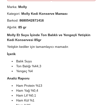
Marka:
Molly
Kategori:
Molly Kedi Konserve Maması
Barkod:
8680542871416
Ağırlık:
85 gr
Molly Et Suyu İçinde Ton Balıklı ve Yengeçli Yetişkin
Kedi Konservesi 85gr
Yetişkin kediler için tamamlayıcı mamadır.
İçerik
Balık Suyu
Ton Balığı %44,3
Yengeç %4
Analiz Raporu
Ham Protein %13
Ham Yağ %0,4
Ham Lif %0,1
Ham Kül %1