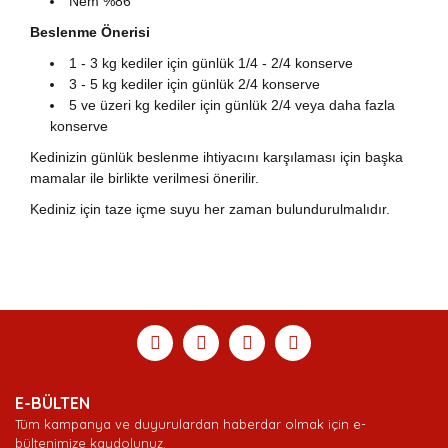
Nem %86
Beslenme Önerisi
1 - 3 kg kediler için günlük 1/4 - 2/4 konserve
3 - 5 kg kediler için günlük 2/4 konserve
5 ve üzeri kg kediler için günlük 2/4 veya daha fazla
konserve
Kedinizin günlük beslenme ihtiyacını karşılaması için başka
mamalar ile birlikte verilmesi önerilir.
Kediniz için taze içme suyu her zaman bulundurulmalıdır.
Bu ürünün fiyat bilgisi, resim, ürün açıklamalarında ve
diğer konularda yetersiz gördüğünüz noktaları öneri
Bu ürüne ilk yorumu siz yapın!
Ürün hakkında henüz soru sorulmamış.
Sitemize ilk yorumu siz yapın!
formunu kullanarak tarafımıza iletebilirsiniz.
Görüş ve önerileriniz için teşekkür ederiz.
Yorum Yaz
Soru Sor
Deneyimini Paylaş
Ürün resmi kalitesiz, bozuk veya görüntülenemiyor.
E-BÜLTEN
Ürün açıklamasında eksik bilgiler bulunuyor.
Tüm kampanya ve duyurulardan haberdar olmak için e-
Ürün bilgilerinde hatalar bulunuyor.
bültenimize kaydolunuz.