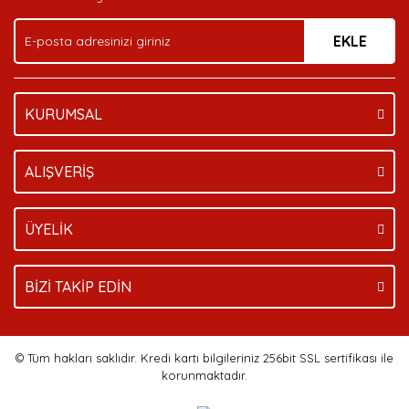
Ürün fiyatı diğer sitelerden daha pahalı.
EKLE
Bu ürüne benzer farklı alternatifler olmalı.
KURUMSAL
Gönder
ALIŞVERİŞ
ÜYELİK
BİZİ TAKİP EDİN
© Tüm hakları saklıdır. Kredi kartı bilgileriniz 256bit SSL sertifikası ile
korunmaktadır.