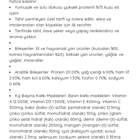
hızlıca kazanır
Yumuşak ve sulu dokusu yüksek proteinli %75 kuzu eti
içerir
Tahıl içermeyen özel tarifi iyi tolere edilir, alerji ve
intoleransları olan köpekler için ilk tercihtir
Tarifinde tahıl, ilave şeker veya yapay renklendirici ve
aroma yoktur.
Bileşenler: Et ve hayvansal yan ürünler (kuzudan %55,
kümes hayvanlarından %20), bitkisel yan ürünler, yağlar ve
yağlar, mineraller.
Analitik Bileşenler: Protein 20.00%, yağ içeriği 6.00%, ham lif
2.50%, ham kül 6.00%, kalsiyum 1.30%, fosfor 0.70%, sodyum
0.60%.
Kg Başına Katkı Maddeleri: Besin katkı maddeleri: Vitamin
A 12.000IE, Vitamin D3 1.500IE, Vitamin E 400mg, Vitamin C
300mg, bakır (bakır-(II)-sülfat, pentahidrat olarak) 12.5mg,
çinko (çinko sülfat, monohidrat olarak) 100g, çinko (glisin-
çinko şelat hidrat (katı) olarak) 60mg, demir (demir-(II)-sülfat,
monohidrat olarak) 250mg, mangan (mangan-(II)-sülfat,
monohidrat olarak) 35mg, iyot (kalsiyum iyodat, susuz
olarak) 2.3mg, selenyum (sodyum selenit olarak) 0.35mg.