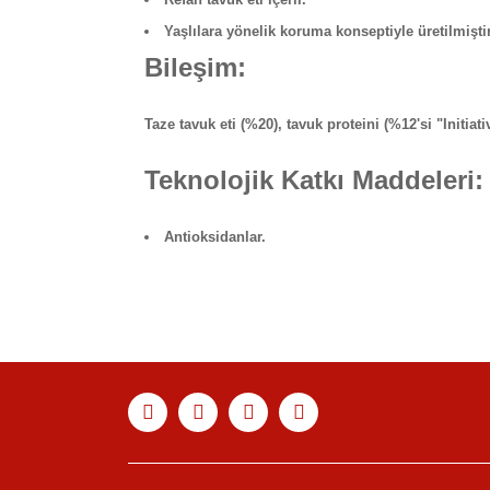
Yaşlılara yönelik koruma konseptiyle üretilmiştir
Bileşim:
Taze tavuk eti (%20), tavuk proteini (%12'si "Initi
Teknolojik Katkı Maddeleri:
Antioksidanlar.
Bu ürünün fiyat bilgisi, resim, ürün açıklamaları
Görüş ve önerileriniz için teşekkür ederiz.
Ürün resmi kalitesiz, bozuk veya görüntülenemiyor
Ürün açıklamasında eksik bilgiler bulunuyor.
Ürün bilgilerinde hatalar bulunuyor.
Ürün fiyatı diğer sitelerden daha pahalı.