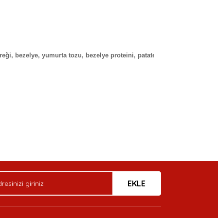
gevreği, bezelye, yumurta tozu, bezelye proteini, patates nişastası, küme
arak tarafımıza iletebilirsiniz.
EKLE