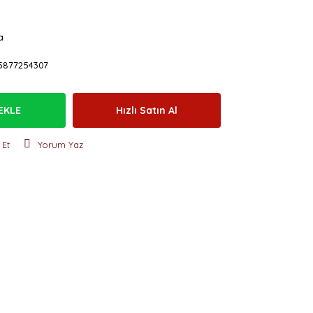
a
5877254307
EKLE
Hızlı Satın Al
 Et
Yorum Yaz