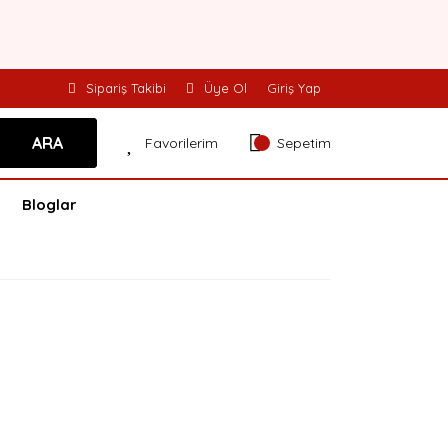
Sipariş Takibi
Üye Ol
Giriş Yap
ARA
Favorilerim
Sepetim
Bloglar