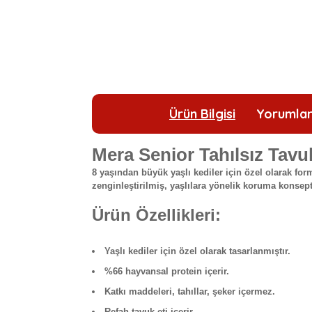
Ürün Bilgisi
Yorumla
Mera Senior Tahılsız Tavu
8 yaşından büyük yaşlı kediler için özel olarak for
zenginleştirilmiş, yaşlılara yönelik koruma konsepti
Ürün Özellikleri:
Yaşlı kediler için özel olarak tasarlanmıştır.
%66 hayvansal protein içerir.
Katkı maddeleri, tahıllar, şeker içermez.
Refah tavuk eti içerir.