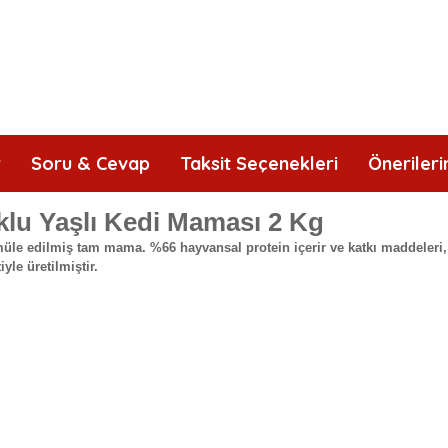
r
Soru & Cevap
Taksit Seçenekleri
Önerileri
klu Yaşlı Kedi Maması 2 Kg
müle edilmiş tam mama. %66 hayvansal protein içerir ve katkı maddeleri, t
yle üretilmiştir.