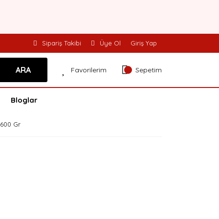
Sipariş Takibi
Üye Ol
Giriş Yap
ARA
Favorilerim
Sepetim
Bloglar
 600 Gr